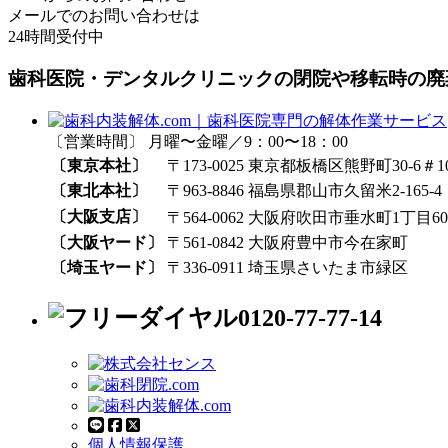
メールでのお問い合わせは
24時間受付中
歯科医院・デンタルクリニックの閉院や移転時の廃
〔営業時間〕 月曜〜金曜／9：00〜18：00
〔東京本社〕
〒173-0025 東京都板橋区熊野町30-6＃1
〔東北本社〕
〒963-8846 福島県郡山市久留米2-165-4
〔大阪支店〕
〒564-0062 大阪府吹田市垂水町1丁目60₋
〔大阪ヤード〕
〒561-0842 大阪府豊中市今在家町
〔埼玉ヤード〕
〒336-0911 埼玉県さいたま市緑区
0120-77-77-14
個人情報保護