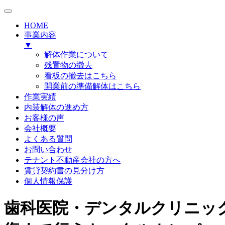
HOME
事業内容
▼
解体作業について
残置物の撤去
看板の撤去はこちら
開業前の準備解体はこちら
作業実績
内装解体の進め方
お客様の声
会社概要
よくある質問
お問い合わせ
テナント不動産会社の方へ
賃貸契約書の見分け方
個人情報保護
歯科医院・デンタルクリニッ