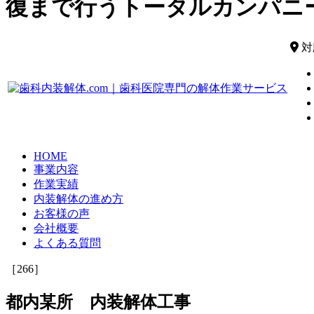
復まで行うトータルカンパニ
対
HOME
事業内容
作業実績
内装解体の進め方
お客様の声
会社概要
よくある質問
［266］
都内某所 内装解体工事