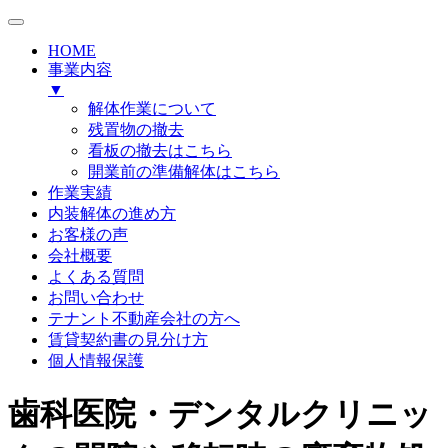
HOME
事業内容
▼
解体作業について
残置物の撤去
看板の撤去はこちら
開業前の準備解体はこちら
作業実績
内装解体の進め方
お客様の声
会社概要
よくある質問
お問い合わせ
テナント不動産会社の方へ
賃貸契約書の見分け方
個人情報保護
歯科医院・デンタルクリニッ