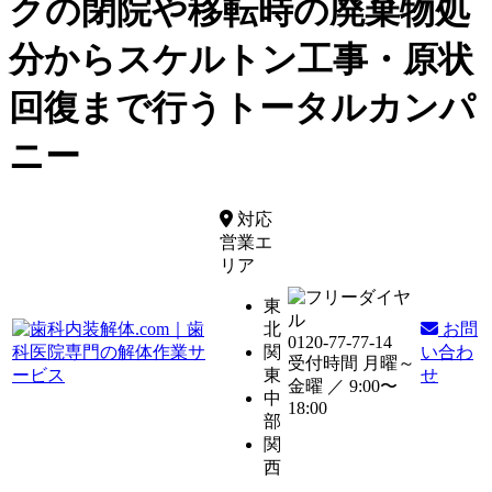
クの閉院や移転時の廃棄物処
分からスケルトン工事・原状
回復まで行うトータルカンパ
ニー
対応
営業エ
リア
東
北
お問
0120-77-77-14
関
い合わ
受付時間 月曜～
東
せ
金曜 ／
9:00〜
中
18:00
部
関
西