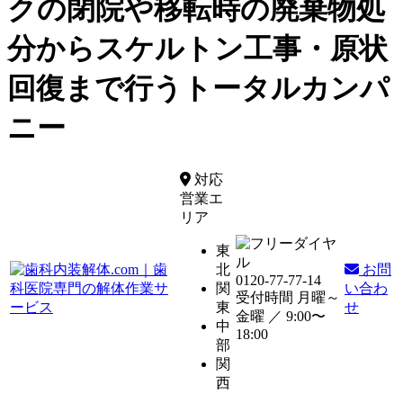
クの閉院や移転時の廃棄物処
分からスケルトン工事・原状
回復まで行うトータルカンパ
ニー
対応
営業エ
リア
東
北
お問
0120-77-77-14
関
い合わ
受付時間 月曜～
東
せ
金曜 ／
9:00〜
中
18:00
部
関
西