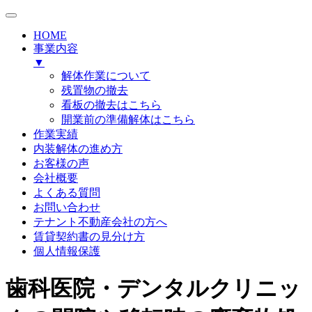
HOME
事業内容
▼
解体作業について
残置物の撤去
看板の撤去はこちら
開業前の準備解体はこちら
作業実績
内装解体の進め方
お客様の声
会社概要
よくある質問
お問い合わせ
テナント不動産会社の方へ
賃貸契約書の見分け方
個人情報保護
歯科医院・デンタルクリニッ