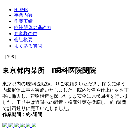
HOME
事業内容
作業実績
内装解体の進め方
お客様の声
会社概要
よくある質問
［598］
東京都内某所 I歯科医院閉院
東京都内のI歯科医院様よりご依頼をいただき、閉院に伴う
内装解体工事を実施いたしました。院内設備や仕上げ材を丁
寧に撤去し、建物構造を保ったまま安全に原状回復を行いま
した。工期中は近隣への騒音・粉塵対策を徹底し、約3週間
で計画通りに完了いたしました。
作業期間：約3週間