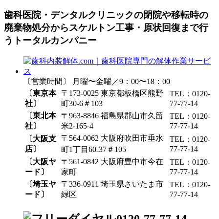
歯科医院・デンタルクリニックの閉院や移転時の
廃棄物処分からスケルトン工事・原状回復まで行
うトータルカンパニー
〔営業時間〕 月曜〜金曜／9：00〜18：00
〔東京本
〒173-0025 東京都板橋区熊野
TEL：0120-
社〕
町30-6＃103
77-77-14
〔東北本
〒963-8846 福島県郡山市久留
TEL：0120-
社〕
米2-165-4
77-77-14
〒564-0062 大阪府吹田市垂水
〔大阪支
TEL：0120-
店〕
77-77-14
町1丁目60₋37＃105
〔大阪ヤ
〒561-0842 大阪府豊中市今在
TEL：0120-
ード〕
家町
77-77-14
〔埼玉ヤ
〒336-0911 埼玉県さいたま市
TEL：0120-
ード〕
緑区
77-77-14