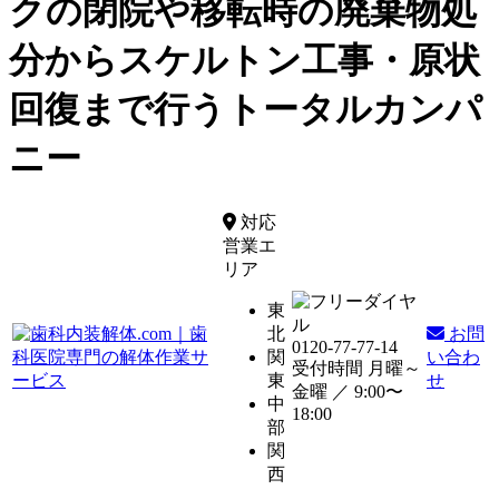
クの閉院や移転時の廃棄物処
分からスケルトン工事・原状
回復まで行うトータルカンパ
ニー
対応
営業エ
リア
東
北
お問
0120-77-77-14
関
い合わ
受付時間 月曜～
東
せ
金曜 ／
9:00〜
中
18:00
部
関
西