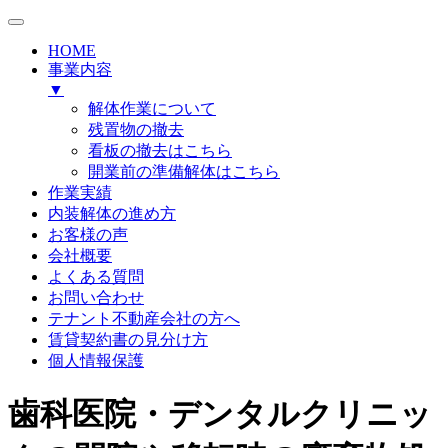
HOME
事業内容
▼
解体作業について
残置物の撤去
看板の撤去はこちら
開業前の準備解体はこちら
作業実績
内装解体の進め方
お客様の声
会社概要
よくある質問
お問い合わせ
テナント不動産会社の方へ
賃貸契約書の見分け方
個人情報保護
歯科医院・デンタルクリニッ