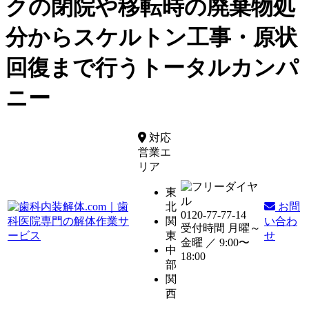
クの閉院や移転時の廃棄物処
分からスケルトン工事・原状
回復まで行うトータルカンパ
ニー
対応
営業エ
リア
東
北
お問
0120-77-77-14
関
い合わ
受付時間 月曜～
東
せ
金曜 ／
9:00〜
中
18:00
部
関
西