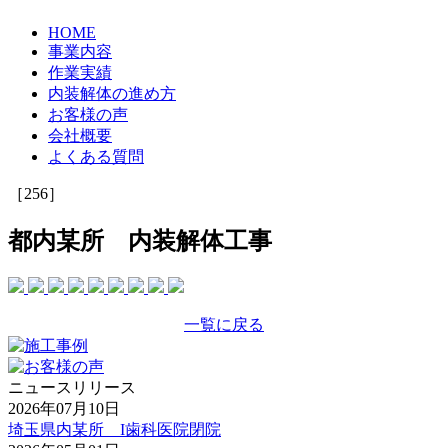
HOME
事業内容
作業実績
内装解体の進め方
お客様の声
会社概要
よくある質問
［256］
都内某所 内装解体工事
一覧に戻る
ニュースリリース
2026年07月10日
埼玉県内某所 I歯科医院閉院