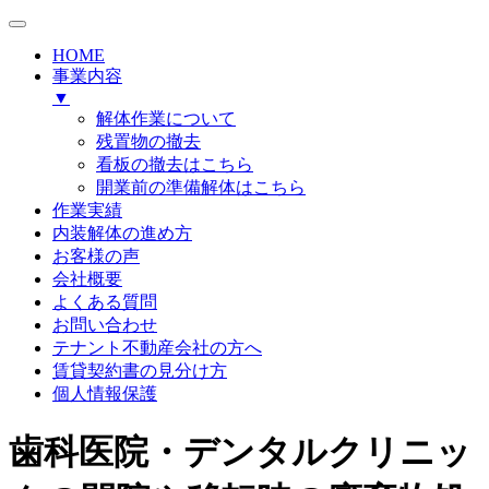
HOME
事業内容
▼
解体作業について
残置物の撤去
看板の撤去はこちら
開業前の準備解体はこちら
作業実績
内装解体の進め方
お客様の声
会社概要
よくある質問
お問い合わせ
テナント不動産会社の方へ
賃貸契約書の見分け方
個人情報保護
歯科医院・デンタルクリニッ